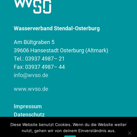
Wasserverband Stendal-Osterburg
Am Bültgraben 5
39606 Hansestadt Osterburg (Altmark)
Tel.: 03937 4987– 21
Fax: 03937 4987– 44
info@wvso.de
www.wvso.de
Impressum
Datenschutz
Erklärung zur digitalen Barrierefreiheit
Diese Website benutzt Cookies. Wenn du die Website weiter
Kontaktformular Barrierefreiheit
nutzt, gehen wir von deinem Einverständnis aus.