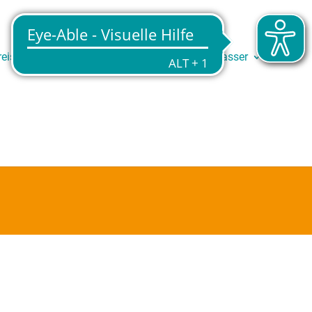
reise
Service
Trinkwasser
Abwasser